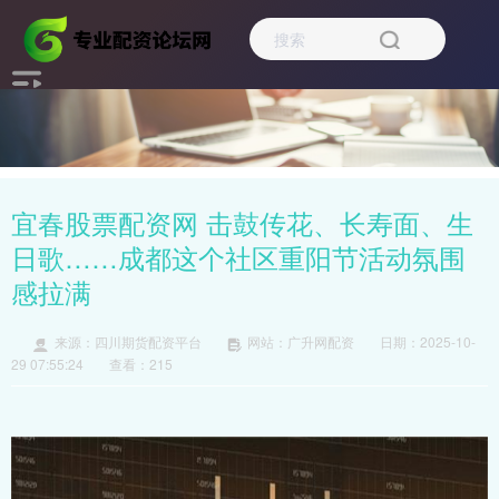
宜春股票配资网 击鼓传花、长寿面、生
日歌……成都这个社区重阳节活动氛围
感拉满
来源：四川期货配资平台
网站：广升网配资
日期：2025-10-
29 07:55:24
查看：215