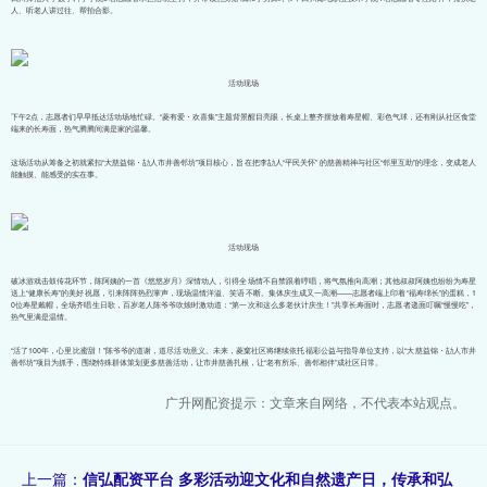
人、听老人讲过往、帮拍合影。
活动现场
下午2点，志愿者们早早抵达活动场地忙碌。“菱有爱・欢喜集”主题背景醒目亮眼，长桌上整齐摆放着寿星帽、彩色气球，还有刚从社区食堂
端来的长寿面，热气腾腾间满是家的温馨。
这场活动从筹备之初就紧扣“大慈益锦・劼人市井善邻坊”项目核心，旨在把李劼人“平民关怀” 的慈善精神与社区“邻里互助”的理念，变成老人
能触摸、能感受的实在事。
活动现场
破冰游戏击鼓传花环节，陈阿姨的一首《悠悠岁月》深情动人，引得全场情不自禁跟着哼唱，将气氛推向高潮；其他叔叔阿姨也纷纷为寿星
送上“健康长寿”的美好祝愿，引来阵阵热烈掌声，现场温情洋溢、笑语不断。集体庆生成又一高潮——志愿者端上印着“福寿绵长”的蛋糕，1
0位寿星戴帽，全场齐唱生日歌，百岁老人陈爷爷吹烛时激动道：“第一次和这么多老伙计庆生！”共享长寿面时，志愿者递面叮嘱“慢慢吃”，
热气里满是温情。
“活了100年，心里比蜜甜！”陈爷爷的道谢，道尽活动意义。未来，菱窠社区将继续依托福彩公益与指导单位支持，以“大慈益锦・劼人市井
善邻坊”项目为抓手，围绕特殊群体策划更多慈善活动，让市井慈善扎根，让“老有所乐、善邻相伴”成社区日常。
广升网配资提示：文章来自网络，不代表本站观点。
上一篇：
信弘配资平台 多彩活动迎文化和自然遗产日，传承和弘