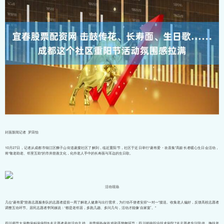
封面新闻记者 罗田怡
10月27日，记者从成都市锦江区狮子山街道菱窠社区了解到，临近重阳节，社区于近日举行“菱有爱・欢喜集”高龄长者暖心生日会活动，
将“敬老助老、邻里互助”的市井慈善文化，化作老人手中的长寿面与耳边的生日歌。
活动现场
几位“菱有爱”慈善志愿服务队的志愿者提前一周了解老人健康与出行需求，为行动不便者安排“一对一”接送。收集老人偏好，反馈高校志愿者
调整互动环节。居民志愿者李阿姨说：“都是老邻居，多跑几趟、多问几句，活动才能像‘自家宴’。”
四川师范大学数学科学学院8名志愿者承担活动主持，并带领热身游戏和手势舞环节；四川邮电职业技术学院7名志愿者专注陪伴，搀扶老