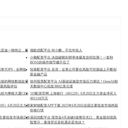
比亚迪一骑绝尘，新
领航优配平台 何小鹏，不坑年轻人
小额配资平台 决战破晓剑师单体爆发连招实测！一套秒
BOSS的操作细节藏不住了
榜单TOP9：全网低
恒泰配资平台 吴清：证券公司要在风险可控基础上不断创
新金融产品
数据的网络数据处理
徐州股票配资平台 AI基础设施迎市场压力测试！OpenAI相
展风险评估
关数据中心拟发380亿美元债
统与摩根大通CEO
319配资官网 上海银行（601229）6月20日主力资金净买入
4913.04万元
95）6月20日主力资
家财猫配资APP下载 2025年6月20日全国主要批发市场慈菇
价格行情
全国主要批发市场扇贝价
鼎冠优配平台 现货金4天连破6道整百关口，黄金股却现风
险警示：暴涨背后是机遇还是泡沫？