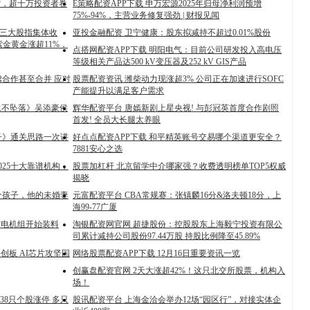
暴雷，超十万投资者卷
E策略配资APP下载 申万宏源2025年归母净利润预增
75%-94%，主营业务修复强劲 | 财报见闻
，三大股指集体收
亚投金融配资 卫宁健康：股东拟减持不超过0.01%股份
金黄金涨超11%，
点搭网配资APP下载 明阳电气：目前公司研发投入高电压
等级相关产品达500 kV变压器及252 kV GIS产品
合作甚至合并 应对
股票配资资讯 潍柴动力现涨超3% 公司正在加速进行SOFC
产能提升以满足客户需求
永不坠落》吴添豪侯
辉华配资平台 唐嫣新剧上星央视! 与彭冠英首度合作剧照
首发! 全员大长腿太养眼
子》通关思路一次讲
好点点配资APP下载 和平精英账号交易哪个渠道更安全？
7881安心之选
025十大靠谱机构，
股票加杠杆 北京留学中介哪家强？收费透明榜单TOP5权威
揭晓
个孩子，他的未婚妻
元富配资平台 CBA常规赛：张镇麟16分&洛夫顿18分，上
海99-77广厦
核电机组开始装料
淘银配资网官网 超捷股份：控股股东上海毅宁投资有限公
司累计减持公司股份97.44万股 持股比例降至45.89%
科创板 AI芯片攻坚国
网络股票配资APP下载 12月16日重要资讯一览
创赢盘配资官网 2天大涨超42%！这只北交所股票，机构入
场！
38只个股涨停 多只
股讯配资平台 上海金洽会举办12场“园区行”，对接实体企