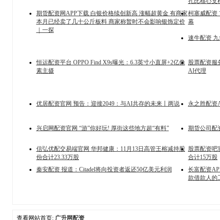
扎比核心支
期货配资网APP下载 白银价格续创新高 涨幅超黄金 有商家
柯塞威配资
本月已经卖了几十公斤板料 商家称暂时不会影响银饰定价
幕
｜一探
速牛配资 
恒运配资平台 OPPO Find X9s曝光：6.3英寸小直屏+2亿像
股票配资服务
素主摄
AI代理
优居配资官网 预告：迎接2049：与AI共存的未来丨两说
永之胜配资
兴启网配资官网 “游”你好玩! 厚街这些地方超“有料”
期货公司配
信弘优配交易端官网 华邦健康：11月13日高管王榕减持股
股票配资吧官
份合计23.33万股
合计15万股
秦安配资 报道：Citadel将向投资者返还50亿美元利润
长富配资A
款借款人的
查看网站首页:
广升网配资