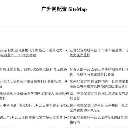
广升网配资 SiteMap
台app下载 宝马新世代车型核心！远景动力
证券配资炒股平台 车市半年销量榜：
圆柱电池量产，iX5率先搭载
势力座次重排
资 热江赏金版：副本BOSS弱点解析与无伤通
配资天眼平台 2026三角洲护航性价比
价，名模河马领跑性价比赛道
台 吴清：证券公司要提供有利于长期投资、价
米牛配资官网 国家网信办：处理重要
品
者应当每年度对其网络数据处理活动开
能源部长下令确保冬季电网正常接入 保障6500
四川中壹配资官网 阿根廷总统府发布总
需求
的合影
 中科飞测（688361）6月20日主力资金净卖出
杭州股票配资门户平台 公牛集团（6031
金净卖出286.60万元
2025年6月20日全国主要批发市场心里美萝卜价
炒股配资杠杆平台 2025年6月20日
格行情