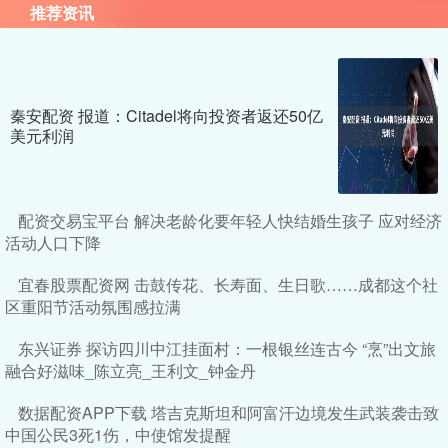
推荐资讯
秦安配资 报道：Citadel将向投资者返还50亿
美元利润
配资交易宝平台 解决老龄化要年轻人快结婚生孩子 应对经济
活动人口下降
宜春股票配资网 击鼓传花、长寿面、生日歌……成都这个社
区重阳节活动氛围感拉满
东兴证券 探访四川中江挂面村：一根银丝连古今 “烹”出文旅
融合好滋味_陈立亮_王利文_钟金丹
数据配资APP下载 塔吉克斯坦和阿富汗边境发生武装袭击致
中国公民3死1伤，中使馆发提醒