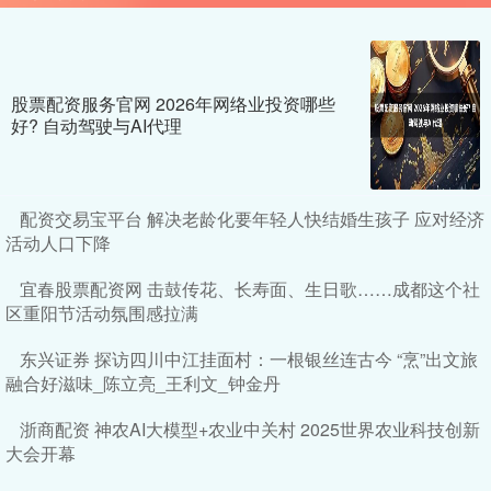
股票配资服务官网 2026年网络业投资哪些
好? 自动驾驶与AI代理
配资交易宝平台 解决老龄化要年轻人快结婚生孩子 应对经济
活动人口下降
宜春股票配资网 击鼓传花、长寿面、生日歌……成都这个社
区重阳节活动氛围感拉满
东兴证券 探访四川中江挂面村：一根银丝连古今 “烹”出文旅
融合好滋味_陈立亮_王利文_钟金丹
浙商配资 神农AI大模型+农业中关村 2025世界农业科技创新
大会开幕