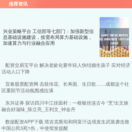
推荐资讯
兴业策略平台 工信部等七部门：加强新型信
息基础设施建设，按需布局算力基础设施，
加速算力与行业融合应用
配资交易宝平台 解决老龄化要年轻人快结婚生孩子 应对经济
活动人口下降
宜春股票配资网 击鼓传花、长寿面、生日歌……成都这个社
区重阳节活动氛围感拉满
东兴证券 探访四川中江挂面村：一根银丝连古今 “烹”出文旅
融合好滋味_陈立亮_王利文_钟金丹
数据配资APP下载 塔吉克斯坦和阿富汗边境发生武装袭击致
中国公民3死1伤，中使馆发提醒