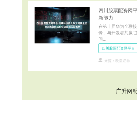
四川股票配资网平
新能力
在第十届华为全联接
锋，与开发者共赢”
间....
四川股票配资网平台
来源：欧皇证券
广升网