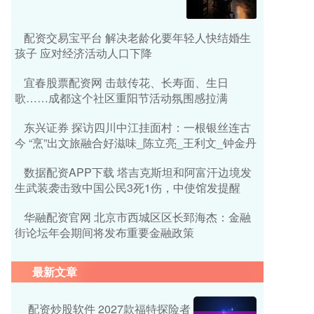
配资交易宝平台 解决老龄化要年轻人快结婚生
孩子 应对经济活动人口下降
宜春股票配资网 击鼓传花、长寿面、生日
歌……成都这个社区重阳节活动氛围感拉满
东兴证券 探访四川中江挂面村：一根银丝连古
今 “烹”出文旅融合好滋味_陈立亮_王利文_钟金丹
数据配资APP下载 塔吉克斯坦和阿富汗边境发
生武装袭击致中国公民3死1伤，中使馆发提醒
华融配资官网 北京市西城区区长郅海杰：金融
街论坛年会期间将发布重要金融政策
最新文章
配资炒股软件 2027款福特探险者