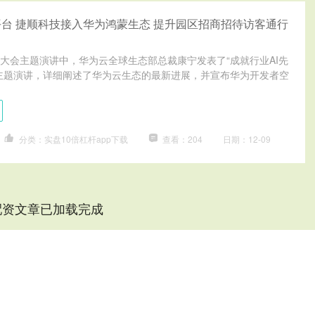
台 捷顺科技接入华为鸿蒙生态 提升园区招商招待访客通行
大会主题演讲中，华为云全球生态部总裁康宁发表了“成就行业AI先
主题演讲，详细阐述了华为云生态的最新进展，并宣布华为开发者空
分类：实盘10倍杠杆app下载
查看：204
日期：12-09
配资文章已加载完成