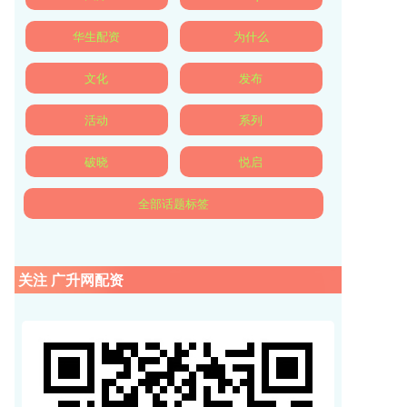
华生配资
为什么
文化
发布
活动
系列
破晓
悦启
全部话题标签
关注 广升网配资