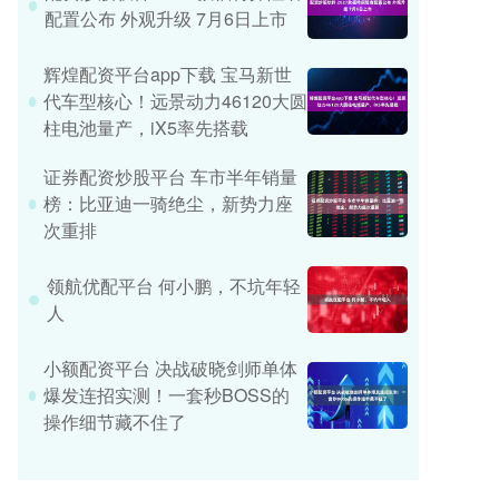
配置公布 外观升级 7月6日上市
辉煌配资平台app下载 宝马新世
代车型核心！远景动力46120大圆
柱电池量产，iX5率先搭载
证券配资炒股平台 车市半年销量
榜：比亚迪一骑绝尘，新势力座
次重排
领航优配平台 何小鹏，不坑年轻
人
小额配资平台 决战破晓剑师单体
爆发连招实测！一套秒BOSS的
操作细节藏不住了