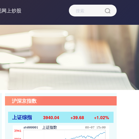
规网上炒股
沪深京指数
上证综指
3940.04
+39.68
+1.02%