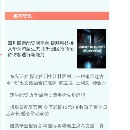
推荐资讯
四川股票配资网平台 捷顺科技接
入华为鸿蒙生态 提升园区招商招
待访客通行新能力
东兴证券 探访四川中江挂面村：一根银丝连古
今 “烹”出文旅融合好滋味_陈立亮_王利文_钟金丹
速牛配资 九华旅游：董事徐先炉辞职
找股票配资官网 金店老板10元1克收孩子黄金归
还家长 暖心举动获赞
股票专业配资官网 国际奥委会主席考文垂：真