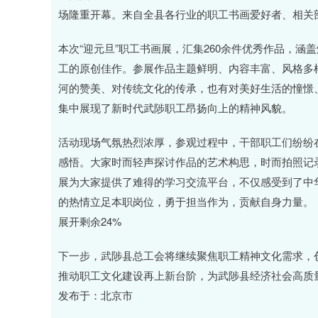
场隆重开幕。来自全县各行业的职工书画爱好者、相关
本次“迎元旦”职工书画展，汇集260余件优秀作品，
工的原创佳作。参展作品主题鲜明、内容丰富、风格多
河的赞美、对传统文化的传承，也有对美好生活的憧憬
集中展现了新时代武陟职工昂扬向上的精神风貌。
活动现场气氛热烈浓厚，参观过程中，干部职工们纷纷
感悟。大家时而轻声探讨作品的艺术构思，时而拍照记
展为大家提供了难得的学习交流平台，不仅感受到了中
的热情立足本职岗位，勇于担当作为，贡献自身力量。
展开剩余24%
下一步，武陟县总工会将继续聚焦职工精神文化需求，
推动职工文化建设再上新台阶，为武陟县经济社会高质
发布于：北京市