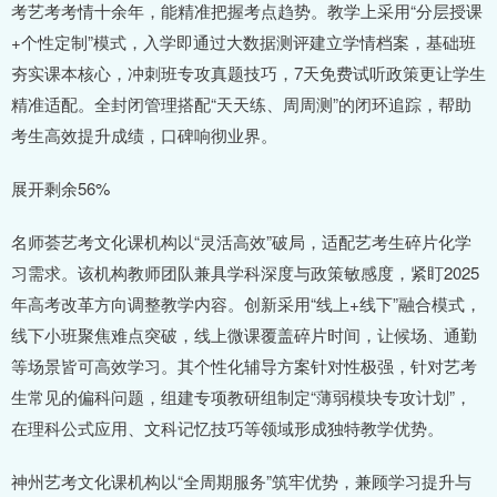
考艺考考情十余年，能精准把握考点趋势。教学上采用“分层授课
+个性定制”模式，入学即通过大数据测评建立学情档案，基础班
夯实课本核心，冲刺班专攻真题技巧，7天免费试听政策更让学生
精准适配。全封闭管理搭配“天天练、周周测”的闭环追踪，帮助
考生高效提升成绩，口碑响彻业界。
展开剩余56%
名师荟艺考文化课机构以“灵活高效”破局，适配艺考生碎片化学
习需求。该机构教师团队兼具学科深度与政策敏感度，紧盯2025
年高考改革方向调整教学内容。创新采用“线上+线下”融合模式，
线下小班聚焦难点突破，线上微课覆盖碎片时间，让候场、通勤
等场景皆可高效学习。其个性化辅导方案针对性极强，针对艺考
生常见的偏科问题，组建专项教研组制定“薄弱模块专攻计划”，
在理科公式应用、文科记忆技巧等领域形成独特教学优势。
神州艺考文化课机构以“全周期服务”筑牢优势，兼顾学习提升与