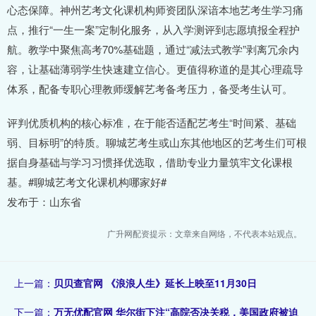
心态保障。神州艺考文化课机构师资团队深谙本地艺考生学习痛
点，推行“一生一案”定制化服务，从入学测评到志愿填报全程护
航。教学中聚焦高考70%基础题，通过“减法式教学”剥离冗余内
容，让基础薄弱学生快速建立信心。更值得称道的是其心理疏导
体系，配备专职心理教师缓解艺考备考压力，备受考生认可。
评判优质机构的核心标准，在于能否适配艺考生“时间紧、基础
弱、目标明”的特质。聊城艺考生或山东其他地区的艺考生们可根
据自身基础与学习习惯择优选取，借助专业力量筑牢文化课根
基。#聊城艺考文化课机构哪家好#
发布于：山东省
广升网配资提示：文章来自网络，不代表本站观点。
上一篇：
贝贝查官网 《浪浪人生》延长上映至11月30日
下一篇：
万无优配官网 华尔街下注“高院否决关税，美国政府被迫