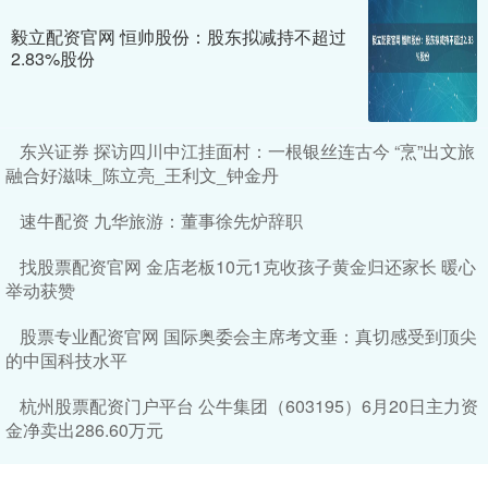
毅立配资官网 恒帅股份：股东拟减持不超过
2.83%股份
东兴证券 探访四川中江挂面村：一根银丝连古今 “烹”出文旅
融合好滋味_陈立亮_王利文_钟金丹
速牛配资 九华旅游：董事徐先炉辞职
找股票配资官网 金店老板10元1克收孩子黄金归还家长 暖心
举动获赞
股票专业配资官网 国际奥委会主席考文垂：真切感受到顶尖
的中国科技水平
杭州股票配资门户平台 公牛集团（603195）6月20日主力资
金净卖出286.60万元